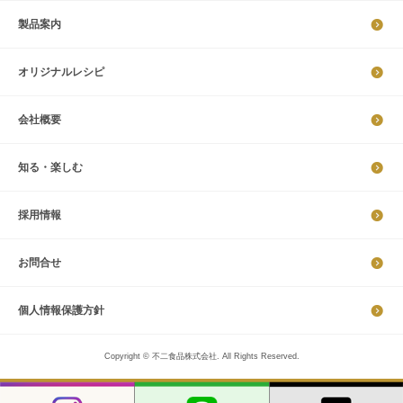
製品案内
オリジナルレシピ
会社概要
知る・楽しむ
採​用​情​報
お問合せ
個​人​情​報​保​護​方​針​​​
Copyright © 不二食品株式会社. All Rights Reserved.