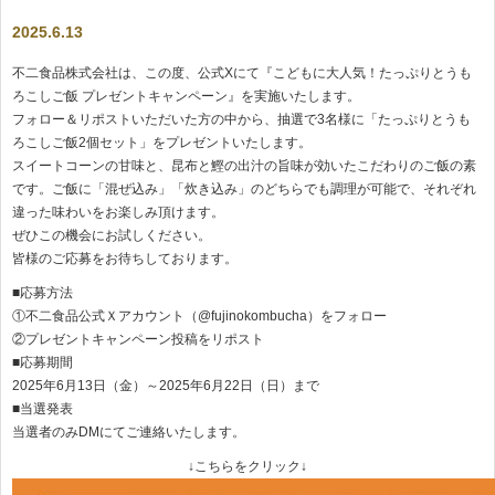
2025.6.13
不二食品株式会社は、この度、公式Xにて『こどもに大人気！たっぷりとうも
ろこしご飯 プレゼントキャンペーン』を実施いたします。
フォロー＆リポストいただいた方の中から、抽選で3名様に「たっぷりとうも
ろこしご飯2個セット」をプレゼントいたします。
スイートコーンの甘味と、昆布と鰹の出汁の旨味が効いたこだわりのご飯の素
です。ご飯に「混ぜ込み」「炊き込み」のどちらでも調理が可能で、それぞれ
違った味わいをお楽しみ頂けます。
ぜひこの機会にお試しください。
皆様のご応募をお待ちしております。
■応募方法
①不二食品公式Ｘアカウント（@fujinokombucha）をフォロー
②プレゼントキャンペーン投稿をリポスト
■応募期間
2025年6月13日（金）～2025年6月22日（日）まで
■当選発表
当選者のみDMにてご連絡いたします。
↓こちらをクリック↓