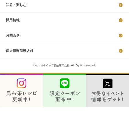
知る・楽しむ
採​用​情​報
お問合せ
個​人​情​報​保​護​方​針​​​
Copyright © 不二食品株式会社. All Rights Reserved.