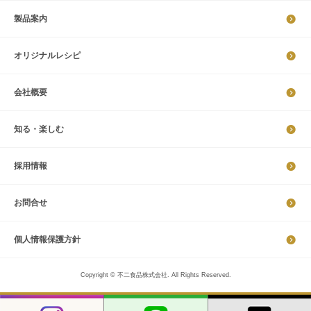
製品案内
オリジナルレシピ
会社概要
知る・楽しむ
採​用​情​報
お問合せ
個​人​情​報​保​護​方​針​​​
Copyright © 不二食品株式会社. All Rights Reserved.