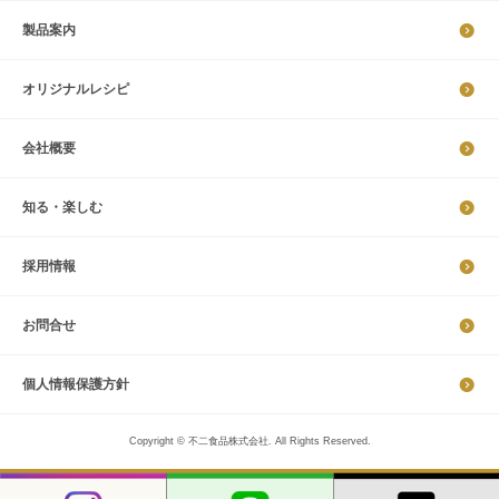
製品案内
オリジナルレシピ
会社概要
知る・楽しむ
採​用​情​報
お問合せ
個​人​情​報​保​護​方​針​​​
Copyright © 不二食品株式会社. All Rights Reserved.