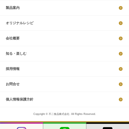
製品案内
オリジナルレシピ
会社概要
知る・楽しむ
採​用​情​報
お問合せ
個​人​情​報​保​護​方​針​​​
Copyright © 不二食品株式会社. All Rights Reserved.