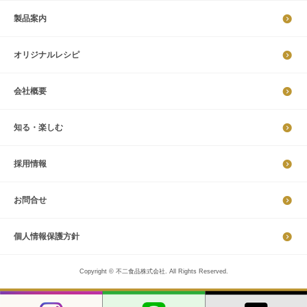
製品案内
オリジナルレシピ
会社概要
知る・楽しむ
採​用​情​報
お問合せ
個​人​情​報​保​護​方​針​​​
Copyright © 不二食品株式会社. All Rights Reserved.