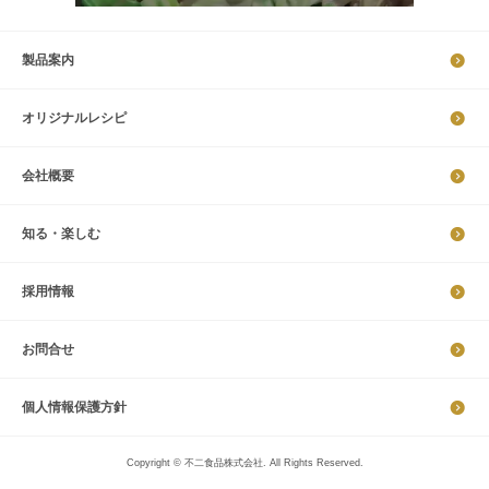
製品案内
オリジナルレシピ
会社概要
知る・楽しむ
採​用​情​報
お問合せ
個​人​情​報​保​護​方​針​​​
Copyright © 不二食品株式会社. All Rights Reserved.