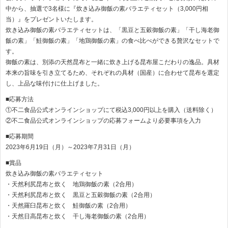
中から、抽選で3名様に『炊き込み御飯の素バラエティセット（3,000円相
当）』をプレゼントいたします。
炊き込み御飯の素バラエティセットは、「黒豆と五穀御飯の素」「干し海老御
飯の素」「鮭御飯の素」「地鶏御飯の素」の食べ比べができる贅沢なセットで
す。
御飯の素は、別添の天然昆布と一緒に炊き上げる昆布屋こだわりの逸品。具材
本来の旨味を引き立てるため、それぞれの具材（国産）に合わせて昆布を選定
し、上品な味付けに仕上げました。
■応募方法
①不二食品公式オンラインショップにて税込3,000円以上を購入（送料除く）
②不二食品公式オンラインショップの応募フォームより必要事項を入力
■応募期間
2023年6月19日（月）～2023年7月31日（月）
■賞品
炊き込み御飯の素バラエティセット
・天然利尻昆布と炊く 地鶏御飯の素（2合用）
・天然利尻昆布と炊く 黒豆と五穀御飯の素（2合用）
・天然羅臼昆布と炊く 鮭御飯の素（2合用）
・天然日高昆布と炊く 干し海老御飯の素（2合用）