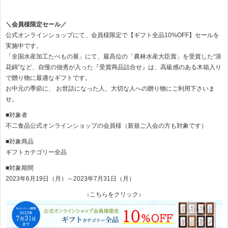
＼会員様限定セール／
公式オンラインショップにて、会員様限定で【ギフト全品10%OFF】セールを
実施中です。
「全国水産加工たべもの展」にて、最高位の「農林水産大臣賞」を受賞した“浪
花錦”など、自慢の佃煮が入った『受賞商品詰合せ』は、高級感のある木箱入り
で贈り物に最適なギフトです。
お中元の季節に、 お世話になった人、大切な人への贈り物にご利用下さいま
せ。
■対象者
不二食品公式オンラインショップの会員様（新規ご入会の方も対象です）
■対象商品
ギフトカテゴリー全品
■対象期間
2023年6月19日（月）～2023年7月31日（月）
↓こちらをクリック↓