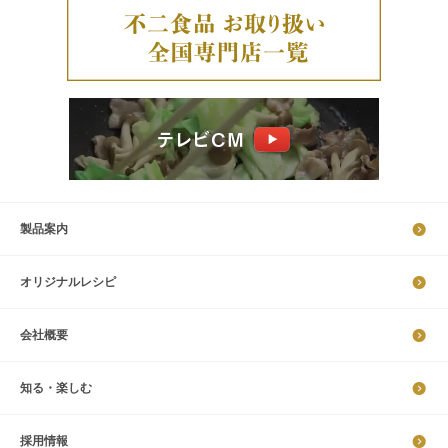
製品案内
オリジナルレシピ
会社概要
知る・楽しむ
採​用​情​報