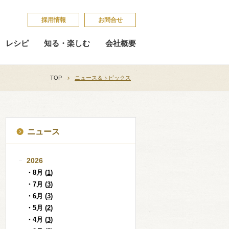
採​用​情​報
お問合せ
レシピ
知る・楽しむ
会社概要
TOP
ニュース＆トピックス
ニュース
2026
・8月 (
1
)
・7月 (
3
)
・6月 (
3
)
・5月 (
2
)
・4月 (
3
)