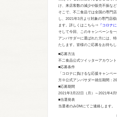
け、来店客数の減少や販売不振など
そこで、不二食品では全国の専門店
し、2021年3月より対象の専門
ます。詳しくはこちら⇒
『コロナに
そして今回、このキャンペーンを一
アンバサダーに選ばれた方には、特
たします。皆様のご応募をお待ちし
■応募方法
不二食品公式ツイッターアカウント（＠f
■応募条件
「コロナに負けるな応援キャンペー
方※公式アンバサダー就任期間：202
■応募期間
2021年3月22日（月）～2021年4
■当選発表
当選者のみDMにてご連絡します。