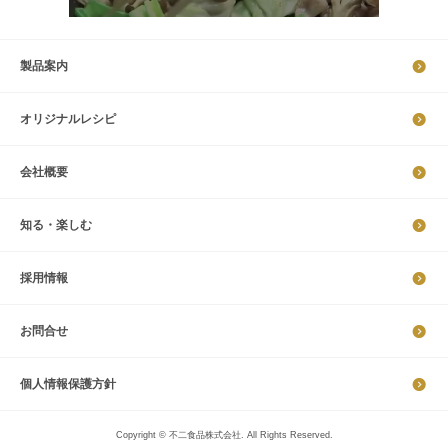
製品案内
オリジナルレシピ
会社概要
知る・楽しむ
採​用​情​報
お問合せ
個​人​情​報​保​護​方​針​​​
Copyright © 不二食品株式会社. All Rights Reserved.