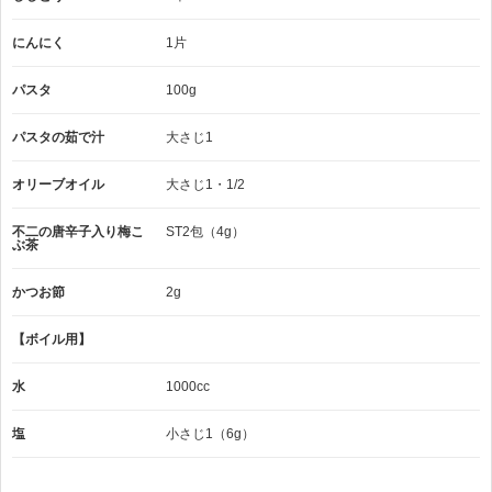
にんにく
1片
パスタ
100g
パスタの茹で汁
大さじ1
オリーブオイル
大さじ1・1/2
不二の唐辛子入り梅こ
ST2包（4g）
ぶ茶
かつお節
2g
【ボイル用】
水
1000cc
塩
小さじ1（6g）