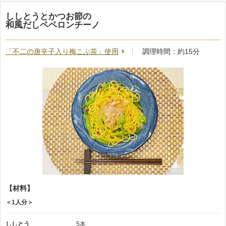
ししとうとかつお節の
和風だしペペロンチーノ
「不二の唐辛子入り梅こぶ茶」使用
調理時間：約15分
【材料】
＜1人分＞
ししとう
5本