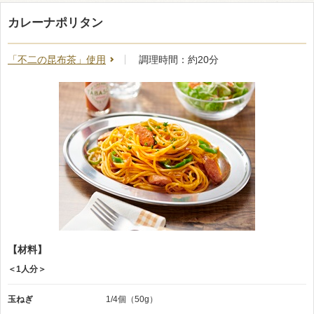
カレーナポリタン
「不二の昆布茶」使用
調理時間：約20分
【材料】
＜1人分＞
玉ねぎ
1/4個（50g）