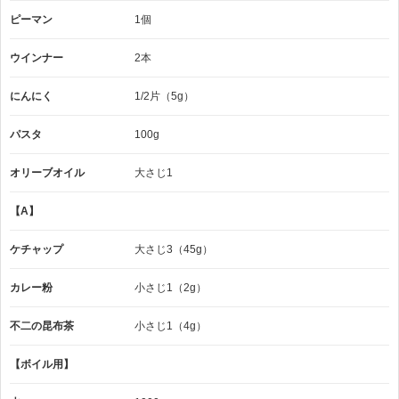
ピーマン
1個
ウインナー
2本
にんにく
1/2片（5g）
パスタ
100g
オリーブオイル
大さじ1
【A】
ケチャップ
大さじ3（45g）
カレー粉
小さじ1（2g）
不二の昆布茶
小さじ1（4g）
【ボイル用】