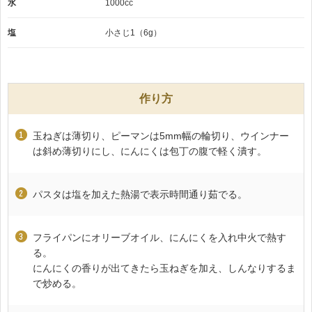
水
1000cc
塩
小さじ1（6g）
作り方
玉ねぎは薄切り、ピーマンは5mm幅の輪切り、ウインナー
は斜め薄切りにし、にんにくは包丁の腹で軽く潰す。
パスタは塩を加えた熱湯で表示時間通り茹でる。
フライパンにオリーブオイル、にんにくを入れ中火で熱す
る。
にんにくの香りが出てきたら玉ねぎを加え、しんなりするま
で炒める。