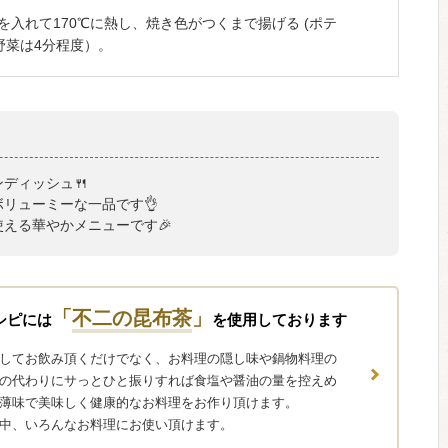
を入れて170℃に熱し、焼き色がつくまで揚げる (ポテ
野菜は4分程度）。
ディッシュ🍴
リューミーな一品です👌
える華やかメニューです🎉
「
不二の昆布茶
」
シピには
を使用しております
してお飲み頂くだけでなく、お料理の隠し味や鍋物料理の
の代わりにサっとひと振りすれば食塩や醤油の量を控えめ
薄味で美味しく健康的なお料理をお作り頂けます。
中、いろんなお料理にお使い頂けます。