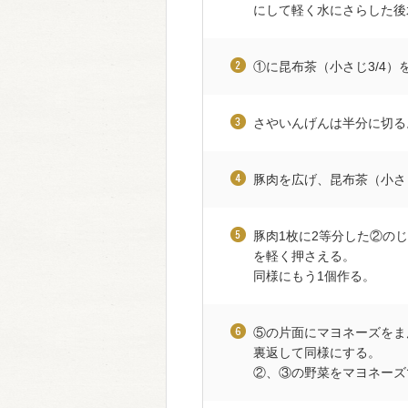
にして軽く水にさらした後
①に昆布茶（小さじ3/4）
さやいんげんは半分に切る
豚肉を広げ、昆布茶（小さ
豚肉1枚に2等分した②の
を軽く押さえる。
同様にもう1個作る。
⑤の片面にマヨネーズをま
裏返して同様にする。
②、③の野菜をマヨネーズ