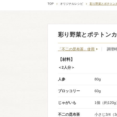
TOP
オリジナルレシピ
彩り野菜とポテトン
彩り野菜とポテトン
「不二の昆布茶」使用
調理時
【材料】
＜2人分＞
人参
80g
ブロッコリー
60g
じゃがいも
1個（約120g
不二の昆布茶
小さじ3/4（3