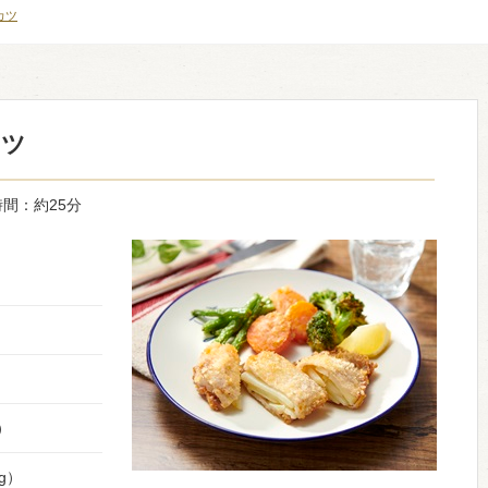
カツ
カツ
間：約25分
）
g）