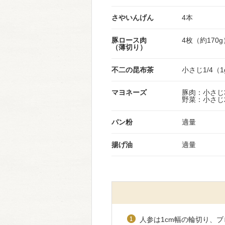
さやいんげん
4本
豚ロース肉
4枚（約170g
（薄切り）
不二の昆布茶
小さじ1/4（1
マヨネーズ
豚肉：小さじ3
野菜：小さじ
パン粉
適量
揚げ油
適量
人参は1cm幅の輪切り、