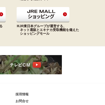
る
※JR東日本グループが運営する、
ネット通販とエキナカ受取機能を備えた
ショッピングモール
採​用​情​報
お問合せ