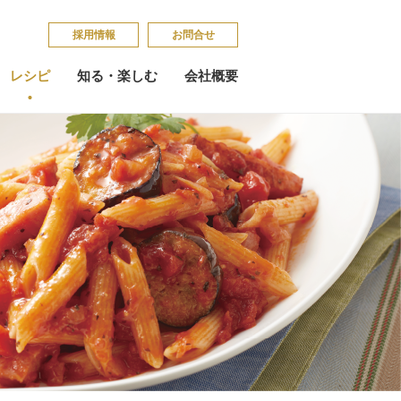
採​用​情​報
お問合せ
レシピ
知る・楽しむ
会社概要