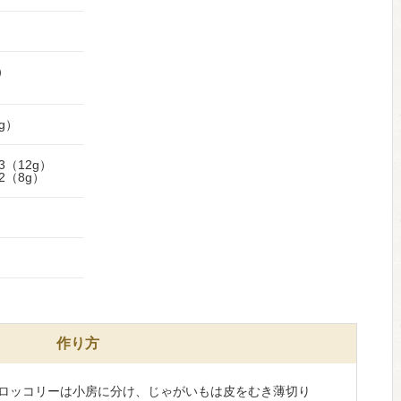
）
g）
（12g）
2（8g）
作り方
ブロッコリーは小房に分け、じゃがいもは皮をむき薄切り