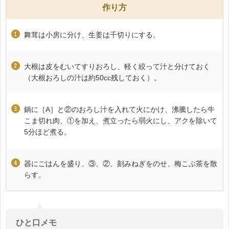
作り方
舞茸は小房に分け、生姜は千切りにする。
大根は皮をむいてすりおろし、軽く絞って汁と分けておく
（大根おろしの汁は約50cc残しておく）。
鍋に［A］と②のおろし汁を入れて火にかけ、沸騰したら牛
こま切れ肉、①を加え、煮立ったら弱火にし、アクを除いて
5分ほど煮る。
器にごはんを盛り、③、②、刻みねぎをのせ、梅こぶ茶を散
らす。
ひと口メモ