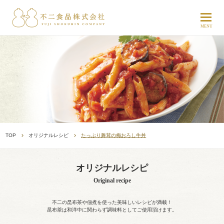
TOP
オリジナルレシピ
たっぷり舞茸の梅おろし牛丼
オリジナルレシピ
Original recipe
不二の昆布茶や佃煮を使った美味しいレシピが満載！
昆布茶は和洋中に関わらず調味料としてご使用頂けます。