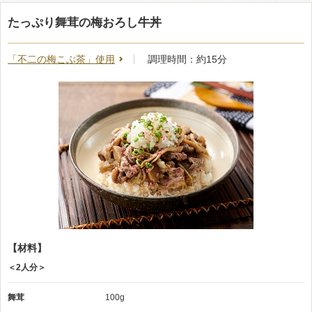
たっぷり舞茸の梅おろし牛丼
「不二の梅こぶ茶」使用
調理時間：約15分
【材料】
＜2人分＞
舞茸
100g