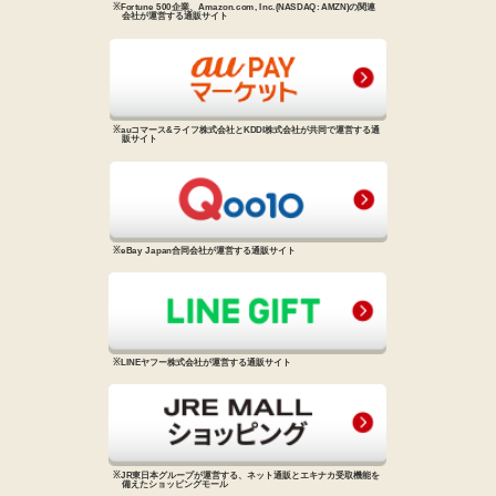
※Fortune 500企業、Amazon.com, Inc.
(NASDAQ: AMZN)の関連
会社が
運営する通販サイト
※auコマース&ライフ株式会社と
KDDI株式会社が共同で運営する
通
販サイト
※eBay Japan合同会社が運営する
通販サイト
※LINEヤフー株式会社が運営する
通販サイト
※JR東日本グループが運営する、
ネット通販とエキナカ受取機能を
備えた
ショッピングモール