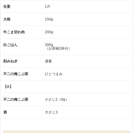
生姜
1片
大根
150g
牛こま切れ肉
200g
白ごはん
300g
（お茶碗2杯分）
刻みねぎ
適量
不二の梅こぶ茶
ひとつまみ
【A】
不二の梅こぶ茶
小さじ2（8g）
酒
大さじ3