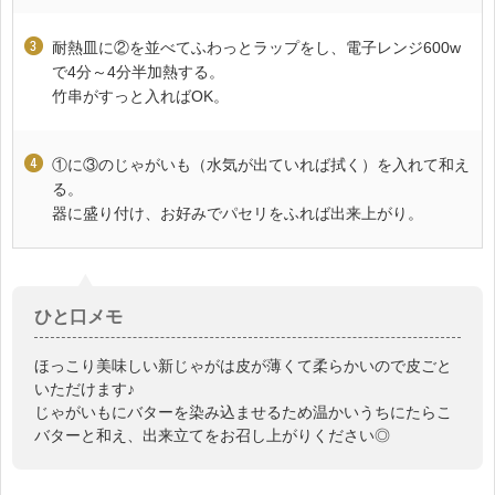
耐熱皿に②を並べてふわっとラップをし、電子レンジ600w
で4分～4分半加熱する。
竹串がすっと入ればOK。
①に③のじゃがいも（水気が出ていれば拭く）を入れて和え
る。
器に盛り付け、お好みでパセリをふれば出来上がり。
ひと口メモ
ほっこり美味しい新じゃがは皮が薄くて柔らかいので皮ごと
いただけます♪
じゃがいもにバターを染み込ませるため温かいうちにたらこ
バターと和え、出来立てをお召し上がりください◎