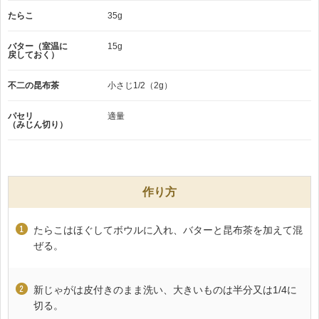
たらこ
35g
バター（室温に
15g
戻しておく）
不二の昆布茶
小さじ1/2（2g）
パセリ
適量
（みじん切り）
作り方
たらこはほぐしてボウルに入れ、バターと昆布茶を加えて混
ぜる。
新じゃがは皮付きのまま洗い、大きいものは半分又は1/4に
切る。