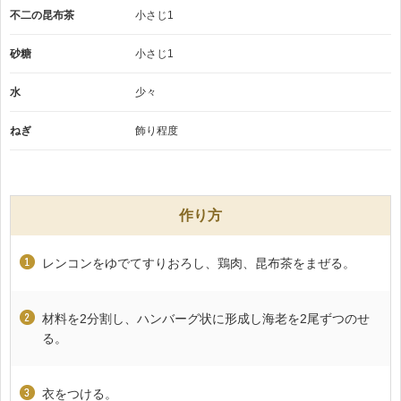
不二の昆布茶
小さじ1
砂糖
小さじ1
水
少々
ねぎ
飾り程度
作り方
レンコンをゆでてすりおろし、鶏肉、昆布茶をまぜる。
材料を2分割し、ハンバーグ状に形成し海老を2尾ずつのせ
る。
衣をつける。