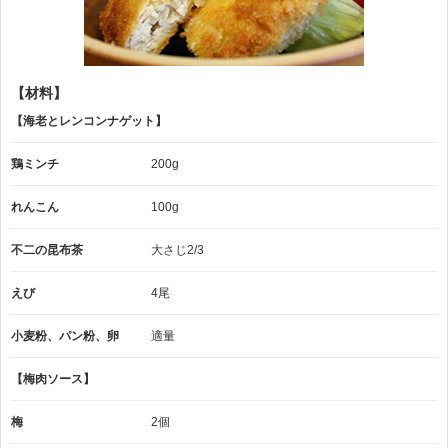
【材料】
【海老とレンコンナゲット】
鶏ミンチ
200g
れんこん
100g
不二の昆布茶
大さじ2/3
えび
4尾
小麦粉、パン粉、卵
適量
【梅肉ソース】
梅
2個