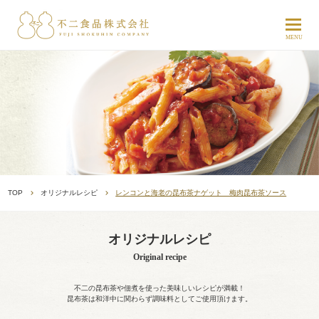
TOP
オリジナルレシピ
レンコンと海老の昆布茶ナゲット 梅肉昆布茶ソース
オリジナルレシピ
Original recipe
不二の昆布茶や佃煮を使った美味しいレシピが満載！
昆布茶は和洋中に関わらず調味料としてご使用頂けます。