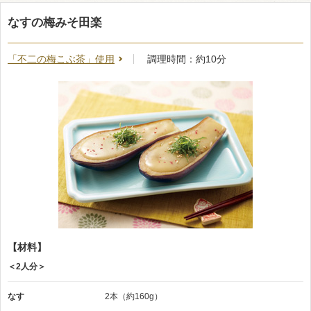
なすの梅みそ田楽
「不二の梅こぶ茶」使用
調理時間：約10分
【材料】
＜2人分＞
なす
2本（約160g）