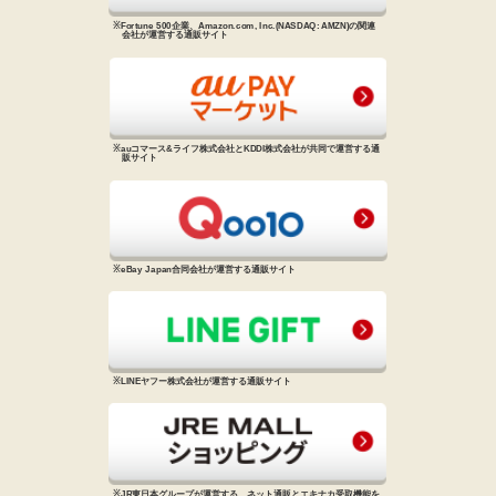
※Fortune 500企業、Amazon.com, Inc.
(NASDAQ: AMZN)の関連
会社が
運営する通販サイト
※auコマース&ライフ株式会社と
KDDI株式会社が共同で運営する
通
販サイト
※eBay Japan合同会社が運営する
通販サイト
※LINEヤフー株式会社が運営する
通販サイト
※JR東日本グループが運営する、
ネット通販とエキナカ受取機能を