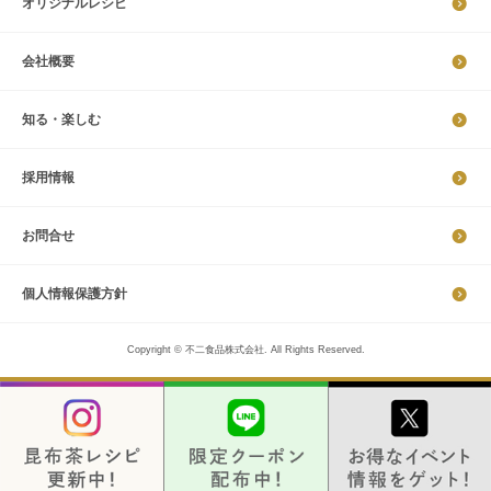
オリジナルレシピ
会社概要
知る・楽しむ
採​用​情​報
お問合せ
個​人​情​報​保​護​方​針​​​
Copyright © 不二食品株式会社. All Rights Reserved.