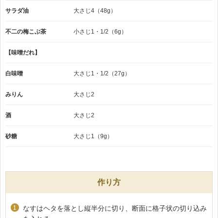
サラダ油
大さじ4（48g）
不二の梅こぶ茶
小さじ1・1/2（6g）
【味噌だれ】
白味噌
大さじ1・1/2（27g）
みりん
大さじ2
酒
大さじ2
砂糖
大さじ1（9g）
作り方
なすはヘタを落とし縦半分に切り、断面に格子状の切り込み