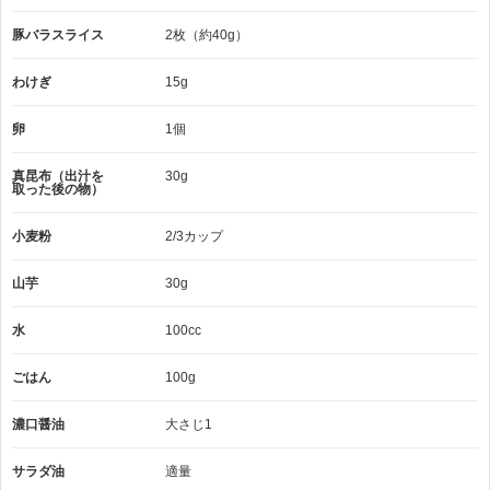
豚バラスライス
2枚（約40g）
わけぎ
15g
卵
1個
真昆布（出汁を
30g
取った後の物）
小麦粉
2/3カップ
山芋
30g
水
100cc
ごはん
100g
濃口醤油
大さじ1
サラダ油
適量