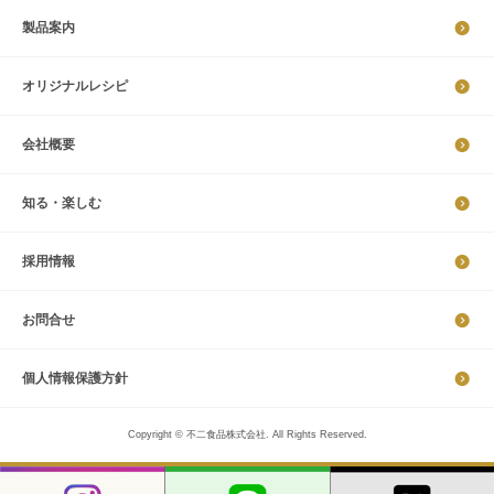
製品案内
オリジナルレシピ
会社概要
知る・楽しむ
採​用​情​報
お問合せ
個​人​情​報​保​護​方​針​​​
Copyright © 不二食品株式会社. All Rights Reserved.