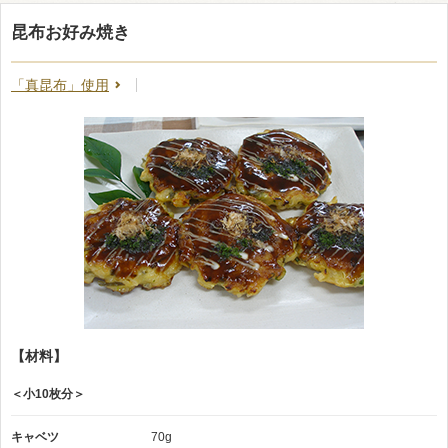
昆布お好み焼き
「真昆布」使用
【材料】
＜小10枚分＞
キャベツ
70g