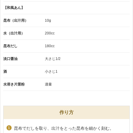
【和風あん】
昆布（出汁用）
10g
水（出汁用）
200cc
昆布だし
180cc
淡口醤油
大さじ1/2
酒
小さじ1
水溶き片栗粉
適量
作り方
昆布でだしを取り、出汁をとった昆布を細かく刻む。