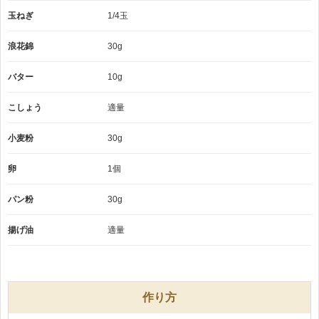
玉ねぎ
1/4玉
浪花錦
30g
バター
10g
こしょう
適量
小麦粉
30g
卵
1個
パン粉
30g
揚げ油
適量
作り方