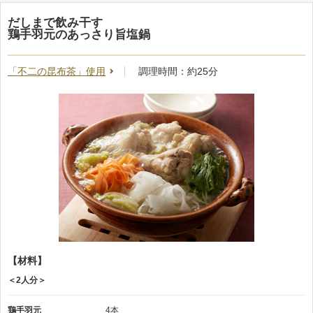
だしまで飲み干す
鶏手羽元のあっさり旨塩鍋
「不二の昆布茶」使用
調理時間：約25分
【材料】
＜2人分＞
鶏手羽元
4本