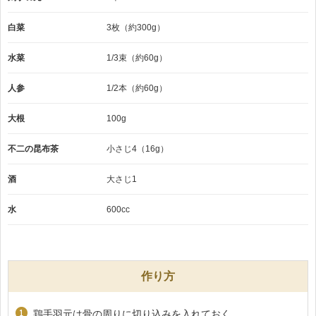
白菜
3枚（約300g）
水菜
1/3束（約60g）
人参
1/2本（約60g）
大根
100g
不二の昆布茶
小さじ4（16g）
酒
大さじ1
水
600cc
作り方
鶏手羽元は骨の周りに切り込みを入れておく。