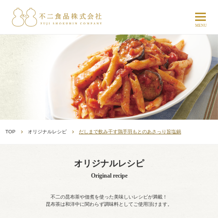
TOP
オリジナルレシピ
だしまで飲み干す鶏手羽もとのあさっり旨塩鍋
オリジナルレシピ
Original recipe
不二の昆布茶や佃煮を使った美味しいレシピが満載！
昆布茶は和洋中に関わらず調味料としてご使用頂けます。