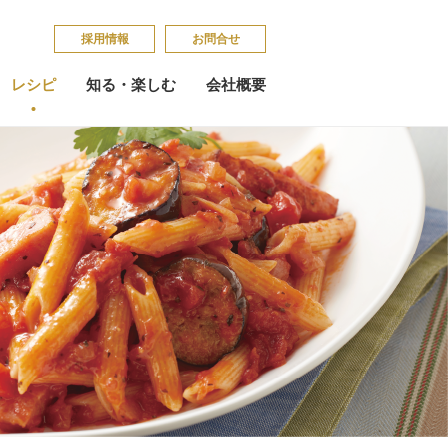
採​用​情​報
お問合せ
レシピ
知る・楽しむ
会社概要