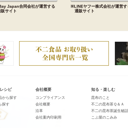
Bay Japan合同会社が運営する
※LINEヤフー株式会社が運営す
通販サイト
通販サイト
レシピ
会社概要
知る・楽しむ
品から探す
コンプライアンス
昆​布​の​こ​と
ら探す
会社概要
不​二​の​昆​布​茶​Ｑ​＆​Ａ
沿革
不​二​の​昆​布​茶​誕​生​秘​
会社案内印刷用
こ​ぶ​屋​の​こ​み​み​​​