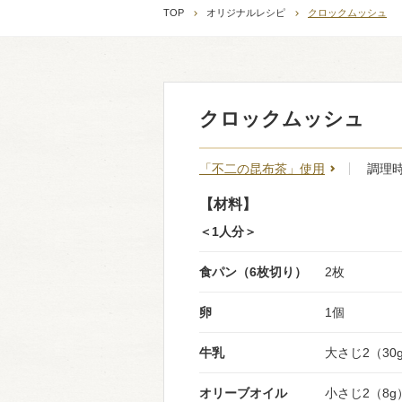
TOP
オリジナルレシピ
クロックムッシュ
クロックムッシュ
「不二の昆布茶」使用
調理時
【材料】
＜1人分＞
食パン（6枚切り）
2枚
卵
1個
牛乳
大さじ2（30
オリーブオイル
小さじ2（8g