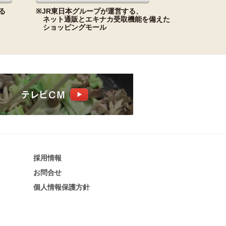
る
※JR東日本グループが運営する、
ネット通販とエキナカ受取機能を備えた
ショッピングモール
採​用​情​報
お問合せ
個​人​情​報​保​護​方​針​​​
話