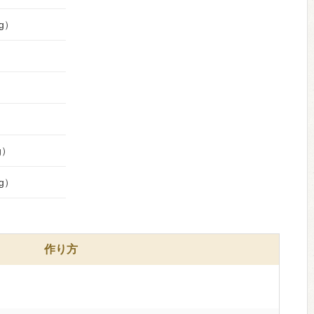
g）
）
g）
g）
作り方