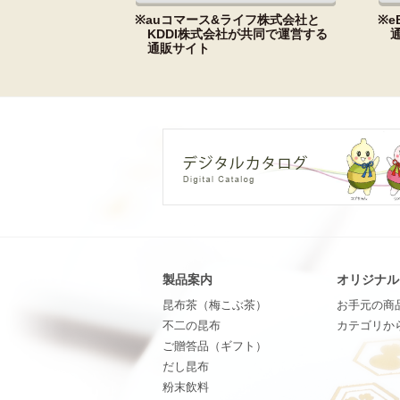
※auコマース&ライフ株式会社と
※e
KDDI株式会社が共同で運営する
通販サイト
製品案内
オリジナル
昆布茶（梅こぶ茶）
お手元の商
不二の昆布
カテゴリか
ご贈答品（ギフト）
だし昆布
粉末飲料