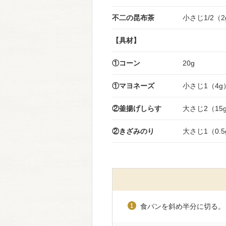
不二の昆布茶
小さじ1/2（2
【具材】
①コーン
20g
①マヨネーズ
小さじ1（4g
②釜揚げしらす
大さじ2（15
②きざみのり
大さじ1（0.5
食パンを斜め半分に切る。