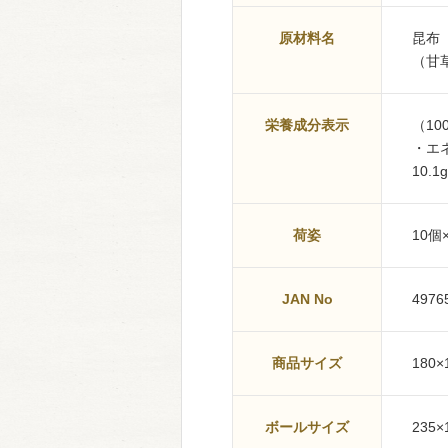
原材料名
昆布
（甘
栄養成分表示
（10
・エネ
10.1g
荷姿
10個
JAN No
4976
商品サイズ
180×
ボールサイズ
235×