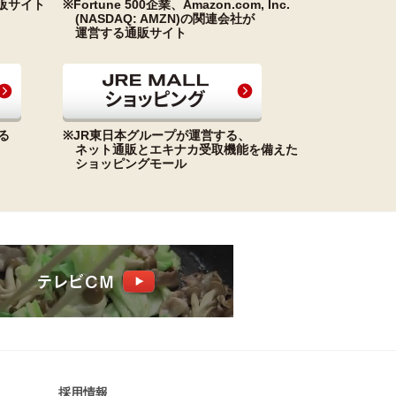
販サイト
※Fortune 500企業、Amazon.com, Inc.
(NASDAQ: AMZN)の関連会社が
運営する通販サイト
る
※JR東日本グループが運営する、
ネット通販とエキナカ受取機能を備えた
ショッピングモール
採​用​情​報