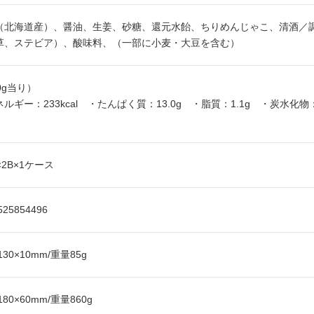
（北海道産）、醤油、生姜、砂糖、還元水飴、ちりめんじゃこ、清酒／
草、ステビア）、酸味料、（一部に小麦・大豆を含む）
0g当り）
ルギー：233kcal ・たんぱく質：13.0g ・脂質：1.1g ・炭水化物
×2B×1ケース
525854496
130×10mm/重量85g
180×60mm/重量860g