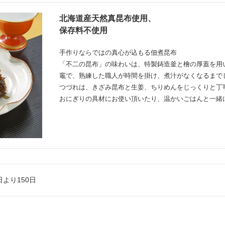
北海道産天然真昆布使用、
保存料不使用
手作りならではの真心が込もる佃煮昆布
「不二の昆布」の味わいは、特製鋳造釜と檜の厚蓋を用
竈で、熟練した職人が時間を掛け、煮汁がなくなるまで
つづれは、きざみ昆布と生姜、ちりめんをじっくりと丁
おにぎりの具材にお使い頂いたり、温かいごはんと一緒
より150日